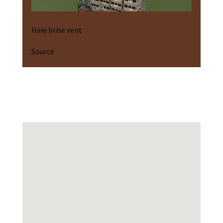
Haie brise vent
Source