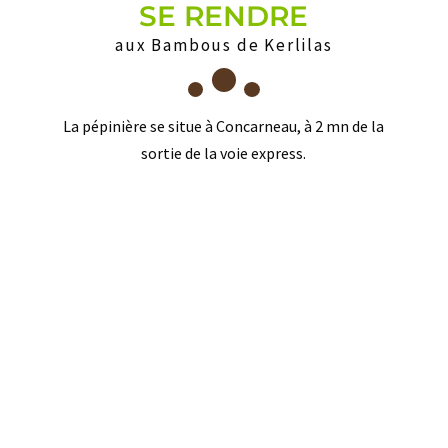
SE RENDRE
aux Bambous de Kerlilas
La pépinière se situe à Concarneau, à 2 mn de la
sortie de la voie express.
Adresse :
Kerlilas, 29900 Concarneau
Téléphone :
06 84 08 31 00
Mars, Avril, Mai, Septembre, Octobre, Novembre,
Décembre :
Du lundi au samedi, horaires variables, se référer à
notre fiche Google.
Janvier, Février, Juin, Juillet et Août :
La pépinière n’est pas ouverte en permanence, il est
préférable de prendre rendez vous.